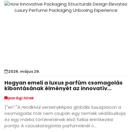
2026. május 29.
Hogyan emeli a luxus parfüm csomagolás
kibontásának élményét az innovatív
csomagolási szerkezetek
Iparági hírek
{"en":"A rendkívül versenyképes globális luxuspiacon a
csomagolás már nem csupán egy termék védőburkoja;
ez egy márka történetének első fizikai érintkezési
pontja. A csúcskategóriás parfümöknél c...