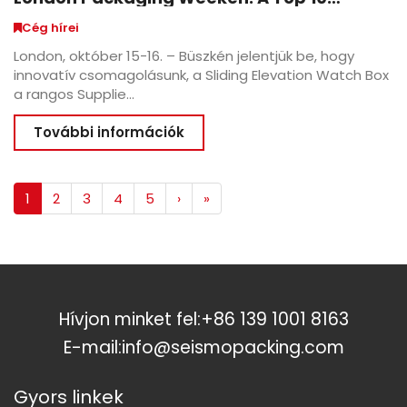
beszállító közé választották, és bekerültek
Cég hírei
a Kiválóság Galériájában
London, október 15-16. – Büszkén jelentjük be, hogy
innovatív csomagolásunk, a Sliding Elevation Watch Box
a rangos Supplie...
További információk
1
2
3
4
5
›
»
Hívjon minket fel:
+86 139 1001 8163
E-mail:
info@seismopacking.com
Gyors linkek