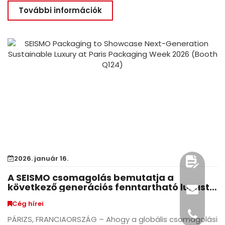
További információk
2026. január 16.
A SEISMO csomagolás bemutatja a
következő generációs fenntartható luxust
a 2026-os párizsi csomagolási héten
Cég hírei
(stand: Q124)
PÁRIZS, FRANCIAORSZÁG – Ahogy a globális csomagolási