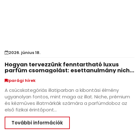
2026. június 18.
Hogyan tervezzünk fenntartható luxus
parfüm csomagolást: esettanulmány niche
illatmárkák számára
Iparági hírek
A csúcskategóriás illatiparban a kibontási élmény
ugyanolyan fontos, mint maga az illat. Niche, prémium
és kézműves illatmárkák számára a parfümdoboz az
első fizikai érintőpont...
További információk