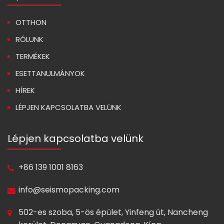
OTTHON
RÓLUNK
TERMÉKEK
ESETTANULMÁNYOK
HÍREK
LÉPJEN KAPCSOLATBA VELÜNK
Lépjen kapcsolatba velünk
+86 139 1001 8163
info@seismopacking.com
502-es szoba, 5-ös épület, Yinfeng út, Nancheng